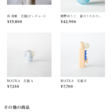
呉 瑛姫 花器(ピッチャー)
関野ゆうこ 蒼のうたかた花
器
¥19,800
¥42,900
MATKA 花器 A
MATKA 花器 B
¥7,150
¥7,700
その他の商品