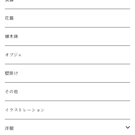
皿
花器
鉢
植木鉢
片口
オブジェ
湯呑み・カップ
壁掛け
酒器
その他
その他
イラストレーション
ゴブレット
洋服