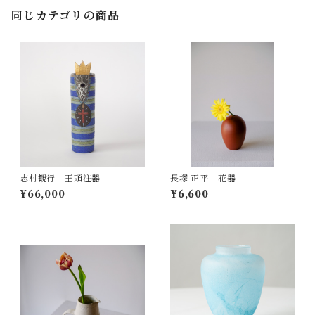
同じカテゴリの商品
志村観行 王頭注器
長塚 正平 花器
¥66,000
¥6,600