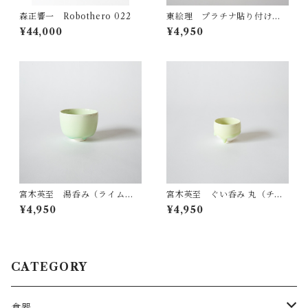
森正響一 Robothero 022
東絵理 プラチナ貼り付けボ
ウル
¥44,000
¥4,950
宮木英至 湯呑み（ライムグ
宮木英至 ぐい呑み 丸（チャ
リーン）
ートグリーン）
¥4,950
¥4,950
CATEGORY
食器