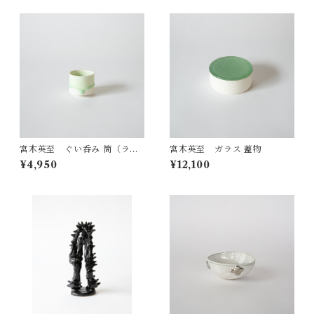
宮木英至 ぐい呑み 筒（ライ
宮木英至 ガラス 蓋物
ムグリーン）
¥4,950
¥12,100