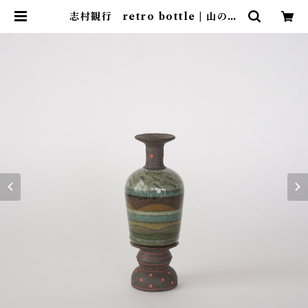
志村観行 retro bottle | 山の花
＆地想（新町ビル）