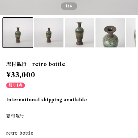
1
/6
志村観行 retro bottle
¥33,000
残り1点
International shipping available
志村観行
retro bottle