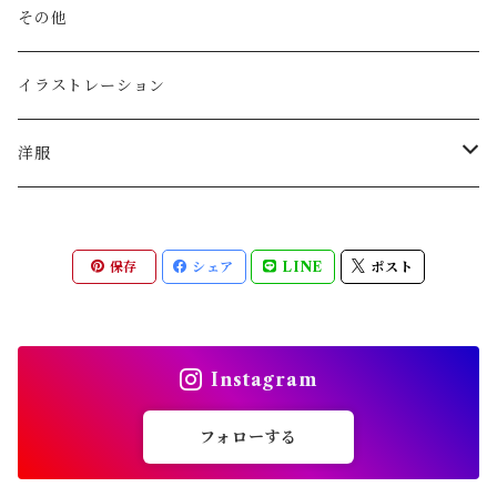
酒器
その他
その他
イラストレーション
ゴブレット
洋服
5W
保存
シェア
LINE
ポスト
トップス
holk
パンツ
トップス
ASEEDONCLOUD
Instagram
アウター・ジャケット
パンツ
トップス
Handwerker
フォローする
スカート
パンツ
トップス
伊藤潤