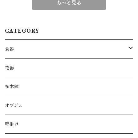
もっと見る
CATEGORY
食器
皿
花器
鉢
植木鉢
片口
オブジェ
湯呑み・カップ
壁掛け