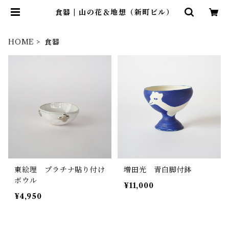
食器 | 山の花＆地想（新町ビル）
HOME
食器
東絵理 プラチナ貼り付け
増田光 青白脚付鉢
ボウル
¥11,000
¥4,950