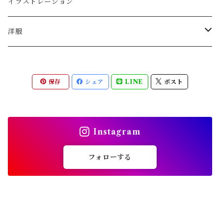
その他
イラストレーション
ゴブレット
洋服
5W
保存
シェア
LINE
ポスト
トップス
holk
パンツ
トップス
ASEEDONCLOUD
Instagram
アウター・ジャケット
パンツ
トップス
Handwerker
フォローする
スカート
パンツ
トップス
伊藤潤
アウター・ジャケット
アウター・ジャケット
パンツ
LOCALLY