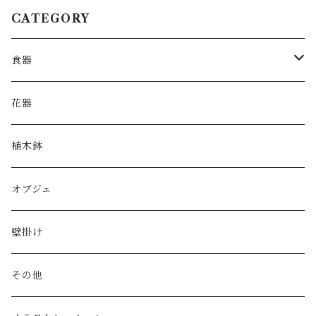
CATEGORY
食器
皿
花器
鉢
植木鉢
片口
オブジェ
湯呑み・カップ
壁掛け
酒器
その他