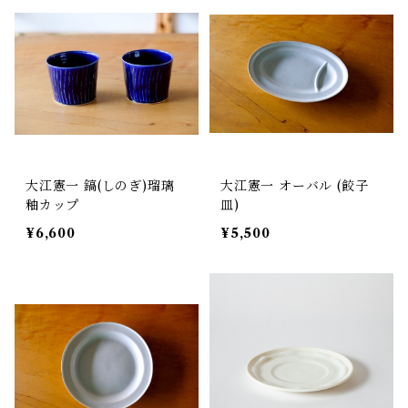
大江憲一 鎬(しのぎ)瑠璃
大江憲一 オーバル (餃子
釉カップ
皿)
¥6,600
¥5,500