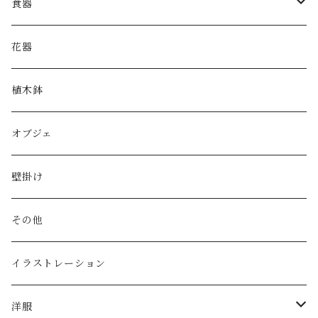
食器
皿
花器
鉢
植木鉢
片口
オブジェ
湯呑み・カップ
壁掛け
酒器
その他
その他
イラストレーション
ゴブレット
洋服