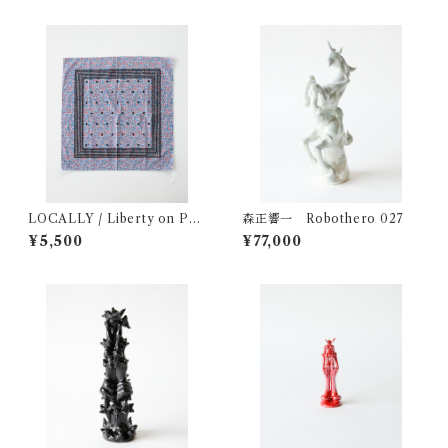
LOCALLY / Liberty on Pri
森正響一 Robothero 027
nt Bandana
¥5,500
¥77,000