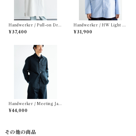
Handwerker / Pull-on Dres
Handwerker / HW Light C
s
oat
¥37,400
¥31,900
Handwerker / Meeting Jac
ket
¥44,000
その他の商品