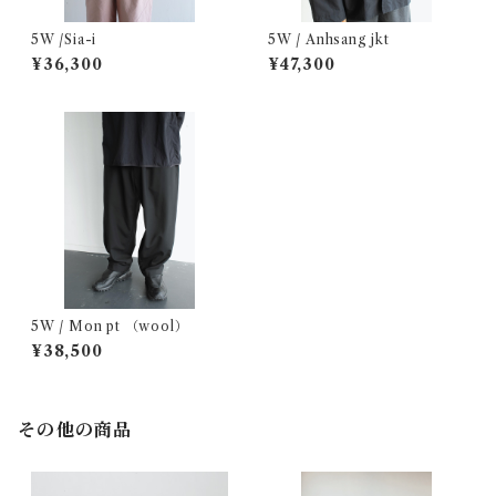
5W /Sia-i
5W / Anhsang jkt
¥36,300
¥47,300
5W / Mon pt （wool）
¥38,500
その他の商品