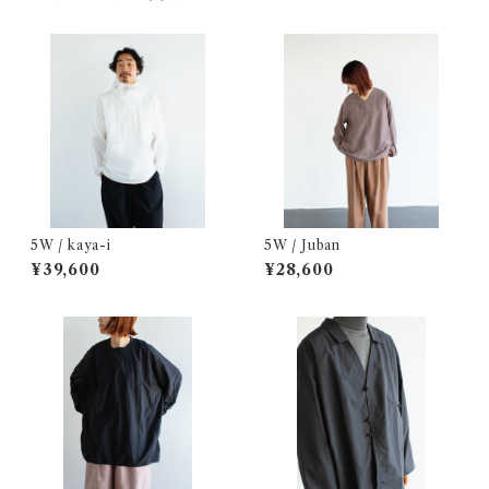
5W / kaya-i
5W / Juban
¥39,600
¥28,600