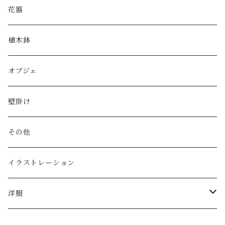
皿
花器
鉢
植木鉢
片口
オブジェ
湯呑み・カップ
壁掛け
酒器
その他
その他
イラストレーション
ゴブレット
洋服
5W