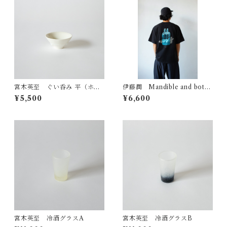
宮木英至 ぐい呑み 平（ホワ
伊藤潤 Mandible and bottl
イト）
e Tシャツ フェードブラック
¥5,500
¥6,600
宮木英至 冷酒グラスA
宮木英至 冷酒グラスB