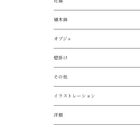
皿
花器
鉢
植木鉢
片口
オブジェ
湯呑み・カップ
壁掛け
酒器
その他
その他
イラストレーション
ゴブレット
洋服
5W