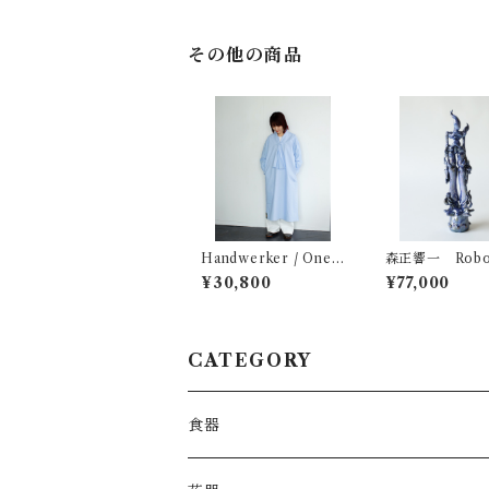
その他の商品
Handwerker / One-
森正響一 Robo
Piece
o 028
¥30,800
¥77,000
CATEGORY
食器