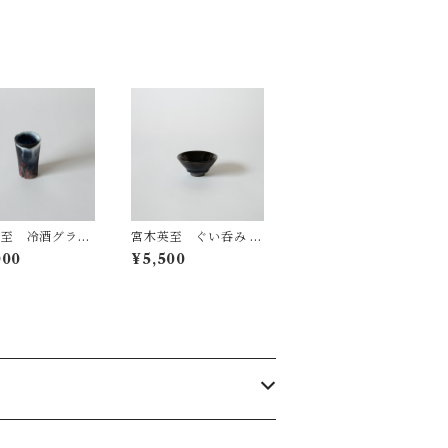
英至 冷酒グラス
宮木英至 ぐい呑み 平
（ブラック）
000
¥5,500