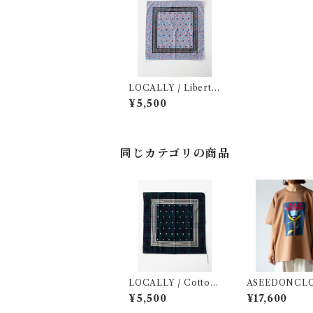
LOCALLY / Liberty
on Print Bandana
¥5,500
同じカテゴリの商品
LOCALLY / Cotton
ASEEDONCLO
Linen Black Watch o
Kafusho T-shi
¥5,500
¥17,600
n Print Bandana