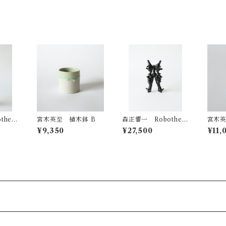
ther
宮木英至 植木鉢 B
森正響一 Robother
宮木
o 007
C
¥9,350
¥27,500
¥11,