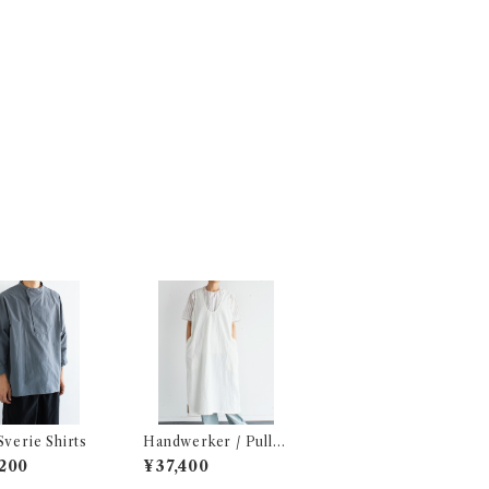
Sverie Shirts
Handwerker / Pull-
on Dress
200
¥37,400