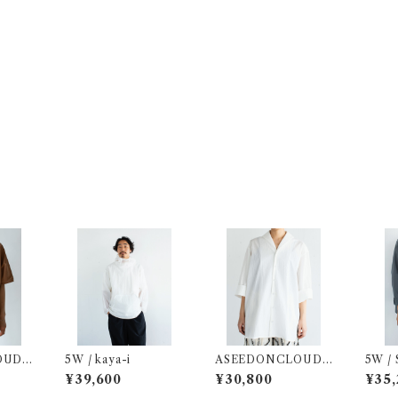
UD /
5W / kaya-i
ASEEDONCLOUD /
5W / 
rt
Hae Seilor Shirt
¥39,600
¥30,800
¥35,