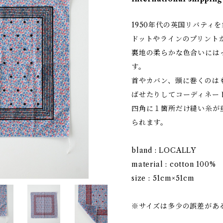
1950年代の英国リバティ
ドットやラインのプリント
裏地の柔らかな色合いには
す。
首やカバン、頭に巻くのは
ばせたりしてコーディネー
四角に１箇所だけ縫い糸が
られます。
bland : LOCALLY
material : cotton 100%
size : 51cm×51cm
※サイズは多少の誤差があ