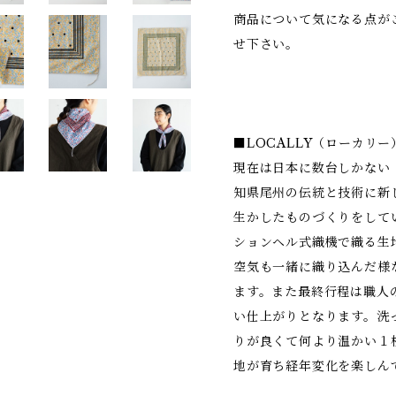
商品について気になる点が
せ下さい。
■LOCALLY（ローカリー
現在は日本に数台しかない
知県尾州の伝統と技術に新
生かしたものづくりをして
ションヘル式織機で織る生
空気も一緒に織り込んだ様
ます。また最終行程は職人
い仕上がりとなります。洗
りが良くて何より温かい１
地が育ち経年変化を楽しん